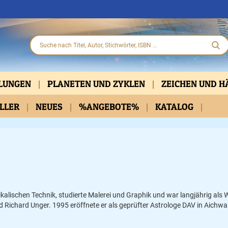
HLUNGEN
PLANETEN UND ZYKLEN
ZEICHEN UND 
ELLER
PARTNERSCHAFT
NEUES
%ANGEBOTE%
KLASSISCH
KATALOG
PRAKTISCHE HIL
D DVD
BELLETRISTIK
KALENDER
ysikalischen Technik, studierte Malerei und Graphik und war langjährig als
Richard Unger. 1995 eröffnete er als geprüfter Astrologe DAV in Aichwald