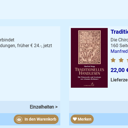
Tradit
rbindet
Die Chi
ungen, früher € 24.-, jetzt
160 Seit
Manfred
22,00 
Lieferze
Einzelheiten >
In den Warenkorb
Merken