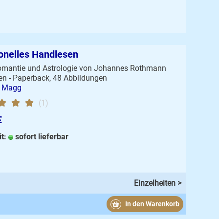
ionelles Handlesen
romantie und Astrologie von Johannes Rothmann
en - Paperback, 48 Abbildungen
 Magg
(1)
€
it:
sofort lieferbar
Einzelheiten >
In den Warenkorb