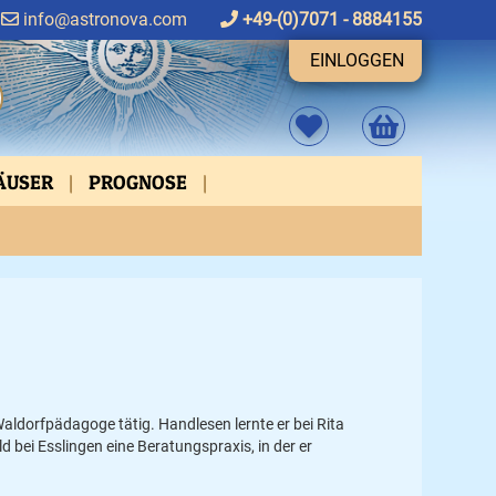
info@astronova.com
+49-(0)7071 - 8884155
EINLOGGEN
HÄUSER
PROGNOSE
FEN
ASPEKTVERBINDUNGEN
 Waldorfpädagoge tätig. Handlesen lernte er bei Rita
 bei Esslingen eine Beratungspraxis, in der er