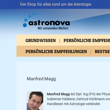
Der Shop für alles rund um die Astrologie
GRUNDWISSEN
PERSÖNLICHE EMPFE
VERTIEFTES WISSEN
PERSÖNLICHE EMPFEHLUNGEN
ASTROMEDIZIN
BESTS
BEWUSSTES LEBEN
GESUNDHEIT
C
Manfred Magg
Manfred Magg
iist Dipl. Ing (FH) der Ph
Issberner-Haldane, Gertrud Hürlimann und 
Handlesen mit Astrologie verbindet.