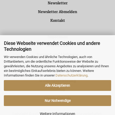
Newsletter
Newsletter Abmelden
Kontakt
Impressum
Diese Webseite verwendet Cookies und andere
Datenschutz
Technologien
Versand und Lieferung
Wir verwenden Cookies und ähnliche Technologien, auch von
Drittanbietern, um die ordentliche Funktionsweise der Website zu
Kundenkonto
gewährleisten, die Nutzung unseres Angebotes zu analysieren und Ihnen
ein bestmögliches Einkaufserlebnis bieten zu können. Weitere
AGB
Informationen finden Sie in unserer
Datenschutzerklärung
.
Widerrufsbelehrung
Alle Akzeptieren
Zahlung
Cookie Console
Nur Notwendige
Copyright © astronova Versand. Alle Rechte vorbehalten.
Weitere Informationen