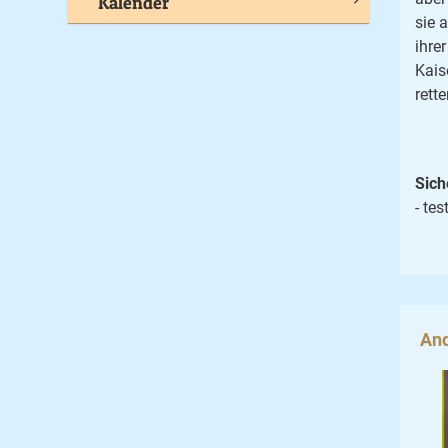
Kalender
sie 
ihre
Kais
rette
Sich
- tes
And