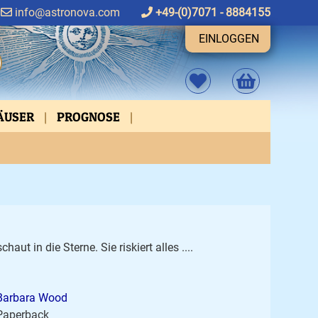
info@astronova.com
+49-(0)7071 - 8884155
EINLOGGEN
HÄUSER
PROGNOSE
FEN
ASPEKTVERBINDUNGEN
haut in die Sterne. Sie riskiert alles ....
Barbara Wood
Paperback