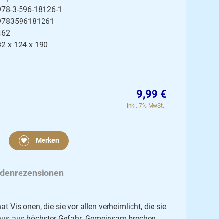
978-3-596-18126-1
9783596181261
462
32 x 124 x 190
9,99 €
inkl. 7% MwSt.
Merken
denrezensionen
t Visionen, die sie vor allen verheimlicht, die sie
ianus aus höchster Gefahr. Gemeinsam brechen