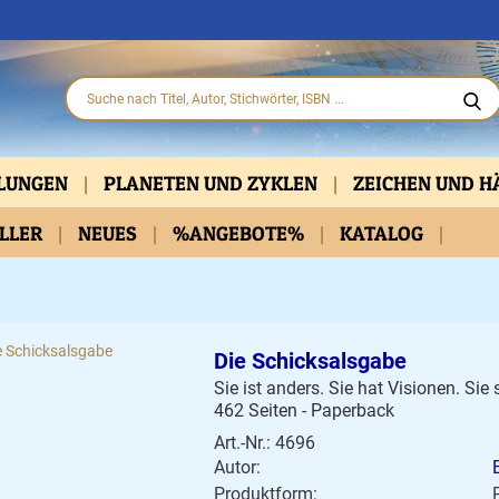
HLUNGEN
PLANETEN UND ZYKLEN
ZEICHEN UND 
ELLER
PARTNERSCHAFT
NEUES
%ANGEBOTE%
KLASSISCH
KATALOG
PRAKTISCHE HIL
D DVD
BELLETRISTIK
KALENDER
Die Schicksalsgabe
Sie ist anders. Sie hat Visionen. Sie sc
462 Seiten - Paperback
Art.-Nr.: 4696
Autor:
Produktform: