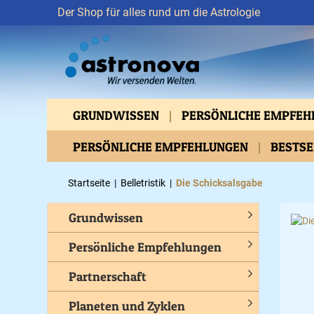
Der Shop für alles rund um die Astrologie
GRUNDWISSEN
PERSÖNLICHE EMPFE
VERTIEFTES WISSEN
PERSÖNLICHE EMPFEHLUNGEN
ASTROMEDIZIN
BESTS
BEWUSSTES LEBEN
GESUNDHEIT
C
Startseite
|
Belletristik
|
Die Schicksalsgabe
Grundwissen
Persönliche Empfehlungen
Partnerschaft
Planeten und Zyklen