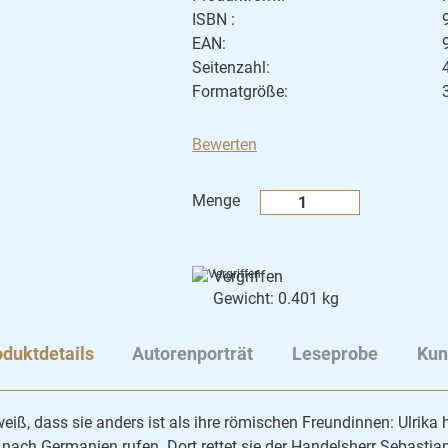
ISBN :
EAN:
Seitenzahl:
Formatgröße:
Bewerten
Menge
Vergriffen
Gewicht: 0.401 kg
duktdetails
Autorenporträt
Leseprobe
Kun
weiß, dass sie anders ist als ihre römischen Freundinnen: Ulrika ha
 nach Germanien rufen. Dort rettet sie der Handelsherr Sebast