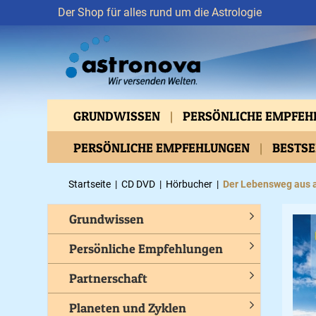
Der Shop für alles rund um die Astrologie
GRUNDWISSEN
PERSÖNLICHE EMPFE
VERTIEFTES WISSEN
PERSÖNLICHE EMPFEHLUNGEN
ASTROMEDIZIN
BESTS
BEWUSSTES LEBEN
GESUNDHEIT
C
Startseite
|
CD DVD
|
Hörbucher
|
Der Lebensweg aus a
Grundwissen
Persönliche Empfehlungen
Partnerschaft
Planeten und Zyklen