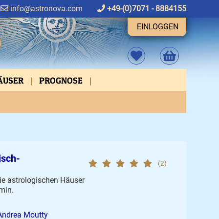
info@astronova.com
+49-(0)7071 - 8884155
EINLOGGEN
HÄUSER
PROGNOSE
FEN
ASPEKTVERBINDUNGEN
isch-
(2)
ie astrologischen Häuser
min.
Andrea Moutty