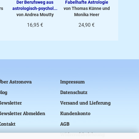
Der Berufsweg aus
Fabelhafte Astrologie
Der Lebe
rs
astrologisch-psychol...
von Thomas Künne und
astrologisc
von Andrea Moutty
Monika Heer
von Andr
16,95 €
24,90 €
19,
Über Astronova
Impressum
Blog
Datenschutz
Newsletter
Versand und Lieferung
Newsletter Abmelden
Kundenkonto
Kontakt
AGB
Widerrufsbelehrung