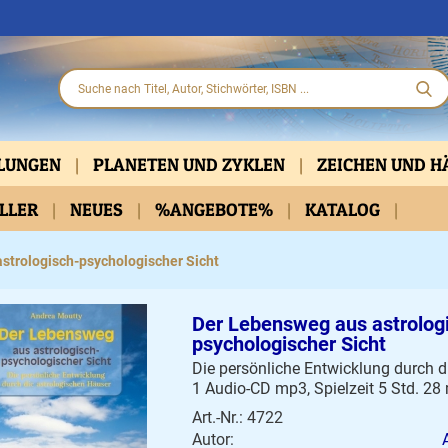
HLUNGEN
PLANETEN UND ZYKLEN
ZEICHEN UND 
ELLER
PARTNERSCHAFT
NEUES
%ANGEBOTE%
KLASSISCH
KATALOG
PRAKTISCHE HIL
D DVD
BELLETRISTIK
KALENDER
strologisch-psychologischer Sicht
Der Lebensweg aus astrolog
psychologischer Sicht
Die persönliche Entwicklung durch d
1 Audio-CD mp3, Spielzeit 5 Std. 28 
Art.-Nr.: 4722
Autor: