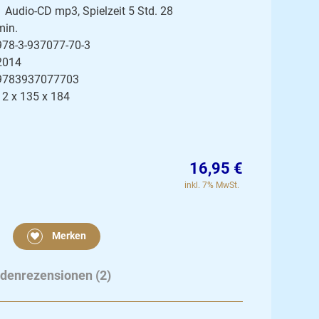
1 Audio-CD mp3, Spielzeit 5 Std. 28
min.
978-3-937077-70-3
2014
9783937077703
12 x 135 x 184
16,95 €
inkl. 7% MwSt.
Merken
denrezensionen (2)