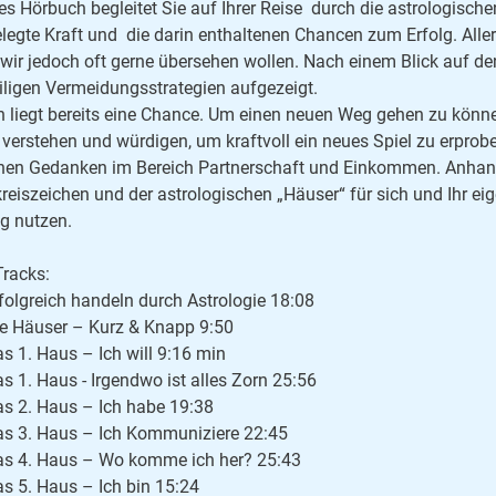
es Hörbuch begleitet Sie auf Ihrer Reise durch die astrologische
legte Kraft und die darin enthaltenen Chancen zum Erfolg. Alle
wir jedoch oft gerne übersehen wollen. Nach einem Blick auf d
iligen Vermeidungsstrategien aufgezeigt.
n liegt bereits eine Chance. Um einen neuen Weg gehen zu können
verstehen und würdigen, um kraftvoll ein neues Spiel zu erprobe
nen Gedanken im Bereich Partnerschaft und Einkommen. Anhand 
kreiszeichen und der astrologischen „Häuser“ für sich und Ih
lg nutzen.
Tracks:
rfolgreich handeln durch Astrologie 18:08
ie Häuser – Kurz & Knapp 9:50
as 1. Haus – Ich will 9:16 min
as 1. Haus - Irgendwo ist alles Zorn 25:56
as 2. Haus – Ich habe 19:38
as 3. Haus – Ich Kommuniziere 22:45
as 4. Haus – Wo komme ich her? 25:43
as 5. Haus – Ich bin 15:24