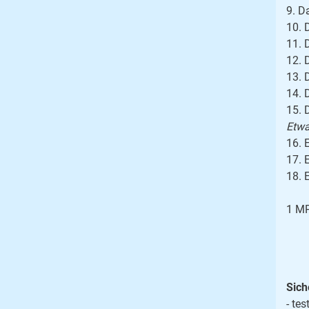
9. D
10. 
11. 
12. 
13. 
14. 
15. 
Etwa
16. 
17. 
18. 
1 MP
Sich
- tes