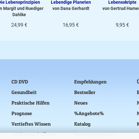
Die Lebensprinzipien
Lebendige Planeten
Lebensskripte
n Margit und Ruediger
von Dana Gerhardt
von Gertrud Hame
Dahlke
24,99 €
16,95 €
9,95 €
CD DVD
Empfehlungen
Gesundheit
Bestseller
Praktische Hilfen
Neues
Prognose
%Angebote%
Vertieftes Wissen
Katalog
Zeichen und Häuser
Partnerprogramm