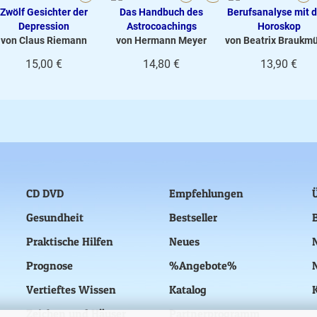
Zwölf Gesichter der
Das Handbuch des
Berufsanalyse mit 
Depression
Astrocoachings
Horoskop
von Claus Riemann
von Hermann Meyer
von Beatrix Braukmü
15,00 €
14,80 €
13,90 €
CD DVD
Empfehlungen
Gesundheit
Bestseller
Praktische Hilfen
Neues
Prognose
%Angebote%
Vertieftes Wissen
Katalog
Zeichen und Häuser
Partnerprogramm