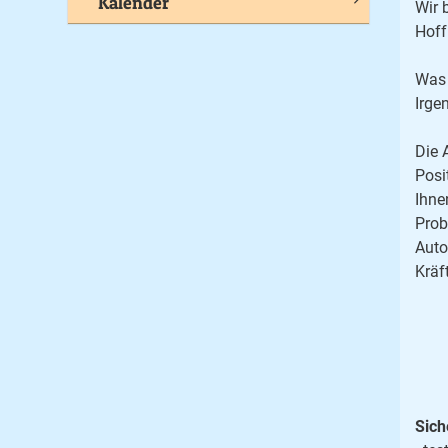
Kalender
Wir 
Hoff
Was 
Irge
Die 
Posi
Ihne
Prob
Auto
Kräf
Sich