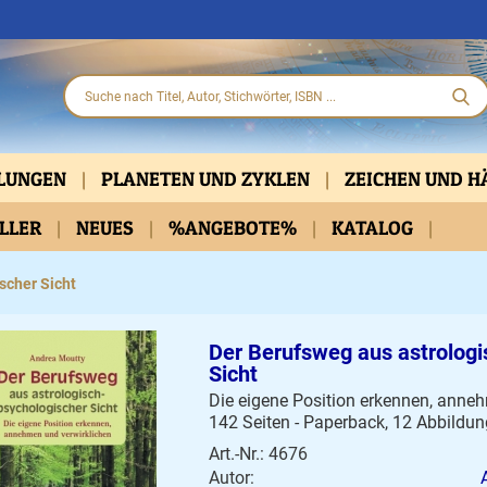
HLUNGEN
PLANETEN UND ZYKLEN
ZEICHEN UND 
ELLER
PARTNERSCHAFT
NEUES
%ANGEBOTE%
KLASSISCH
KATALOG
PRAKTISCHE HIL
D DVD
BELLETRISTIK
KALENDER
scher Sicht
Der Berufsweg aus astrologi
Sicht
Die eigene Position erkennen, anne
142 Seiten - Paperback, 12 Abbildu
Art.-Nr.: 4676
Autor: