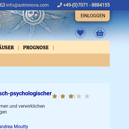
info@astronova.com
+49-(0)7071 - 8884155
EINLOGGEN
HÄUSER
PROGNOSE
FEN
ASPEKTVERBINDUNGEN
sch-psychologischer
(2)
hmen und verwirklichen
ngen
Andrea Moutty