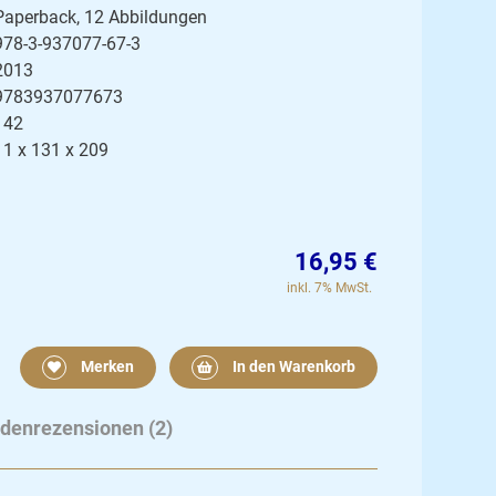
Paperback, 12 Abbildungen
978-3-937077-67-3
2013
9783937077673
142
11 x 131 x 209
16,95 €
inkl. 7% MwSt.
Merken
In den Warenkorb
denrezensionen (2)