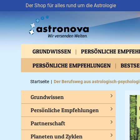
Der Shop für alles rund um die Astrologie
GRUNDWISSEN
PERSÖNLICHE EMPFE
VERTIEFTES WISSEN
PERSÖNLICHE EMPFEHLUNGEN
ASTROMEDIZIN
BESTS
BEWUSSTES LEBEN
GESUNDHEIT
C
Startseite
|
Der Berufsweg aus astrologisch-psychologi
Grundwissen
Persönliche Empfehlungen
Partnerschaft
Planeten und Zyklen