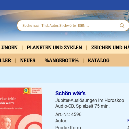
HLUNGEN
PLANETEN UND ZYKLEN
ZEICHEN UND 
ELLER
PARTNERSCHAFT
NEUES
%ANGEBOTE%
KLASSISCH
KATALOG
PRAKTISCHE HIL
D DVD
BELLETRISTIK
KALENDER
Schön wär's
Jupiter-Auslösungen im Horoskop
Audio-CD, Spielzeit 75 min.
Art.-Nr.: 4596
Autor:
Produktform: