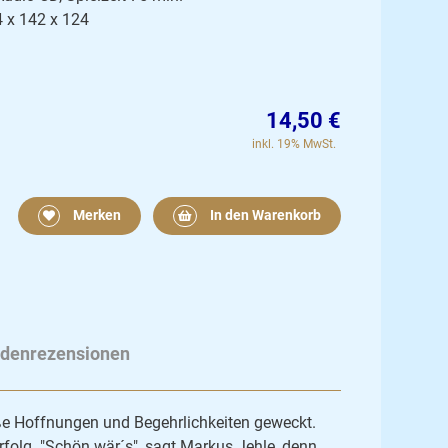
4 x 142 x 124
14,50 €
inkl. 19% MwSt.
Merken
In den Warenkorb
denrezensionen
e Hoffnungen und Begehrlichkeiten geweckt.
folg. "Schön wär´s", sagt Markus Jehle, denn