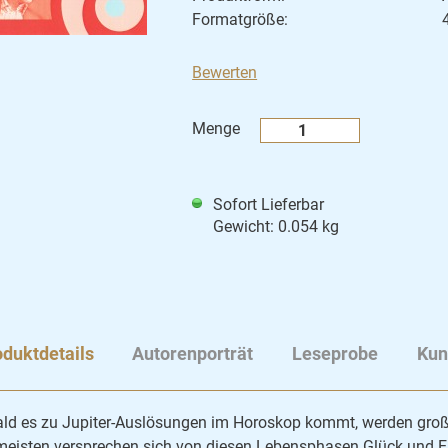
Formatgröße:
Bewerten
Menge
Sofort Lieferbar
Gewicht: 0.054 kg
duktdetails
Autorenporträt
Leseprobe
Kun
ld es zu Jupiter-Auslösungen im Horoskop kommt, werden groß
meisten versprechen sich von diesen Lebensphasen Glück und Er