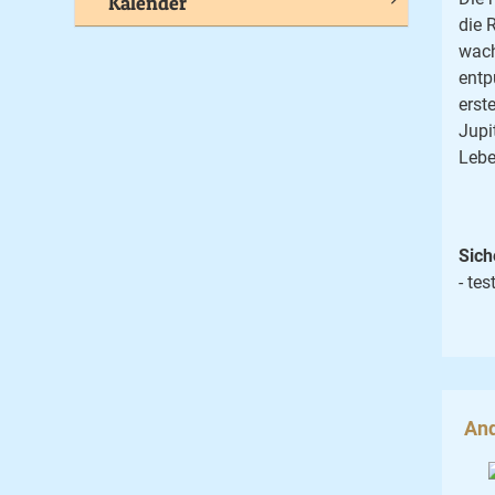
Kalender
die 
wach
entp
erst
Jupi
Lebe
Sich
- tes
And