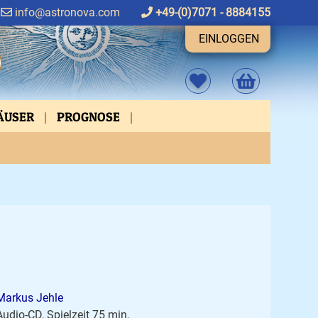
info@astronova.com
+49-(0)7071 - 8884155
EINLOGGEN
HÄUSER
PROGNOSE
FEN
ASPEKTVERBINDUNGEN
Markus Jehle
Audio-CD, Spielzeit 75 min.