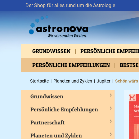
Der Shop für alles rund um die Astrologie
GRUNDWISSEN
PERSÖNLICHE EMPFE
VERTIEFTES WISSEN
PERSÖNLICHE EMPFEHLUNGEN
ASTROMEDIZIN
BESTS
BEWUSSTES LEBEN
GESUNDHEIT
C
Startseite
|
Planeten und Zyklen
|
Jupiter
|
Schön wär's
Grundwissen
Persönliche Empfehlungen
Partnerschaft
Planeten und Zyklen