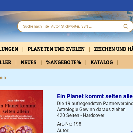
HLUNGEN
PLANETEN UND ZYKLEN
ZEICHEN UND 
ELLER
PARTNERSCHAFT
NEUES
%ANGEBOTE%
KLASSISCH
KATALOG
PRAKTISCHE HIL
D DVD
BELLETRISTIK
KALENDER
lein
Ein Planet kommt selten alle
Die 19 aufregendsten Partnerverbin
Astrologie Gewinn daraus ziehen
420 Seiten - Hardcover
Art.-Nr.: 198
Autor: