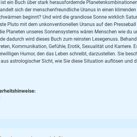
 ist ein Buch über stark herausfordernde Planetenkombinatione
andelt sich der menschenfreundliche Uranus in einen klirrenden
chwärmen beginnt? Und wird die grandiose Sonne wirklich Satu
ste Pluto mit dem unkonventionellen Uranus auf den Presseball 
 die Planeten unseres Sonnensystems wären Menschen wie du u
de dadurch wird dieses Buch zum reinsten Lesegenuss. Behande
reten, Kommunikation, Gefühle, Erotik, Sexualität und Karriere. E
eiwilligen Humor, den das Leben schreibt, darzustellen. Sie besch
 aus astrologischer Sicht, wie Sie diese Situation auflösen un
erheitshinweise:
t