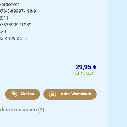
Hardcover
978-3-89997-198-9
2011
9783899971989
420
33 x 139 x 213
29,95 €
inkl. 7% MwSt.
Merken
In den Warenkorb
denrezensionen (2)