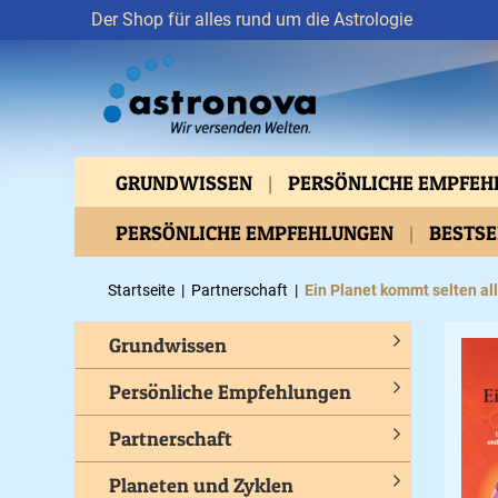
Der Shop für alles rund um die Astrologie
GRUNDWISSEN
PERSÖNLICHE EMPFE
VERTIEFTES WISSEN
PERSÖNLICHE EMPFEHLUNGEN
ASTROMEDIZIN
BESTS
BEWUSSTES LEBEN
GESUNDHEIT
C
Startseite
|
Partnerschaft
|
Ein Planet kommt selten al
Grundwissen
Persönliche Empfehlungen
Partnerschaft
Planeten und Zyklen