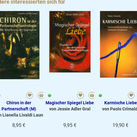
ere interessierten sich für
Chiron in der
Magischer Spiegel Liebe
Karmische Liebe
Partnerschaft (M)
von Jessie Adler Gral
von Paolo Crimald
n Lianella Livaldi Laun
8,95 €
9,95 €
19,90 €