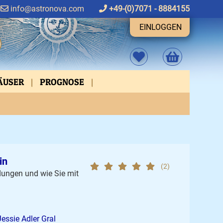
info@astronova.com
+49-(0)7071 - 8884155
EINLOGGEN
HÄUSER
PROGNOSE
FEN
ASPEKTVERBINDUNGEN
in
(2)
dungen und wie Sie mit
Jessie Adler Gral