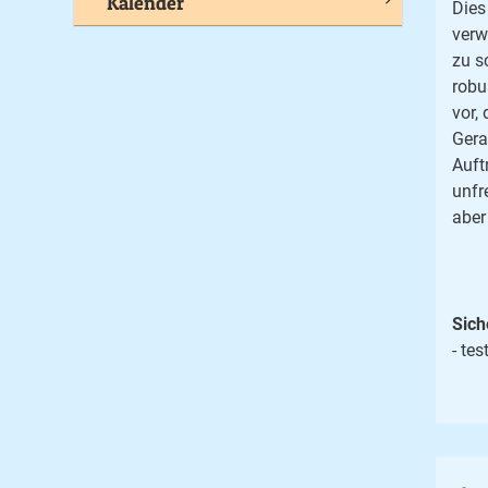
Kalender
Dies
verw
zu s
robu
vor,
Gera
Auft
unfr
aber
Sich
- tes