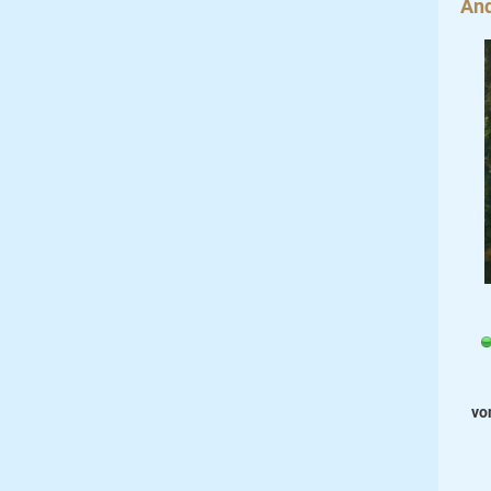
And
vo