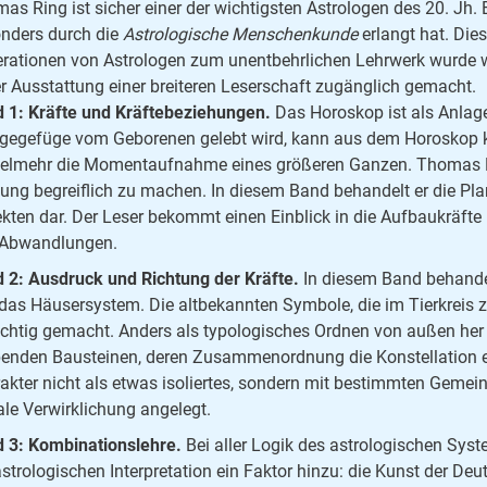
as Ring ist sicher einer der wichtigsten Astrologen des 20. Jh. E
nders durch die
Astrologische Menschenkunde
erlangt hat. Die
rationen von Astrologen zum unentbehrlichen Lehrwerk wurde war
r Ausstattung einer breiteren Leserschaft zugänglich gemacht.
 1: Kräfte und Kräftebeziehungen.
Das Horoskop ist als Anlage
gegefüge vom Geborenen gelebt wird, kann aus dem Horoskop
vielmehr die Momentaufnahme eines größeren Ganzen. Thomas Ri
ung begreiflich zu machen. In diesem Band behandelt er die Pla
kten dar. Der Leser bekommt einen Einblick in die Aufbaukräft
Abwandlungen.
 2: Ausdruck und Richtung der Kräfte.
In diesem Band behande
das Häusersystem. Die altbekannten Symbole, die im Tierkreis
ichtig gemacht. Anders als typologisches Ordnen von außen he
benden Bausteinen, deren Zusammenordnung die Konstellation en
akter nicht als etwas isoliertes, sondern mit bestimmten Gemei
ale Verwirklichung angelegt.
 3: Kombinationslehre.
Bei aller Logik des astrologischen Sys
astrologischen Interpretation ein Faktor hinzu: die Kunst der Deu