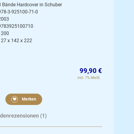
3 Bände Hardcover in Schuber
978-3-925100-71-0
2003
9783925100710
1200
127 x 142 x 222
99,90 €
inkl. 7% MwSt.
Merken
denrezensionen (1)