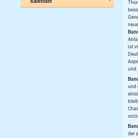
Kalender
Thom
beso
Gene
neue
Band
Anla
ist 
Deut
Aspe
und 
Band
und 
eins
blei
Char
sozi
Band
der 