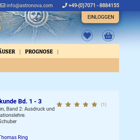
info@astronova.com
+49-(0)7071 - 8884155
EINLOGGEN
HÄUSER
PROGNOSE
FEN
ASPEKTVERBINDUNGEN
kunde Bd. 1 - 3
(1)
en, Band 2: Ausdruck und
ationslehre.
 Schuber
Thomas Ring