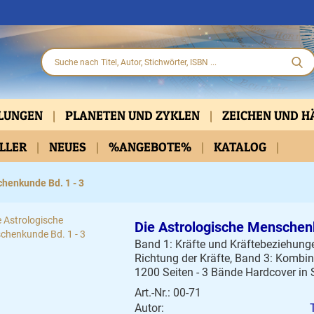
HLUNGEN
PLANETEN UND ZYKLEN
ZEICHEN UND 
ELLER
PARTNERSCHAFT
NEUES
%ANGEBOTE%
KLASSISCH
KATALOG
PRAKTISCHE HIL
D DVD
BELLETRISTIK
KALENDER
henkunde Bd. 1 - 3
Die Astrologische Menschen
Band 1: Kräfte und Kräftebeziehung
Richtung der Kräfte, Band 3: Kombin
1200 Seiten - 3 Bände Hardcover in
Art.-Nr.: 00-71
Autor: