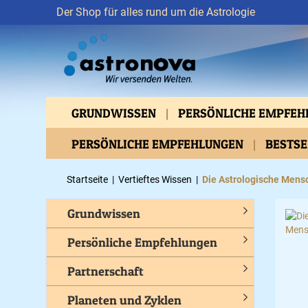
Der Shop für alles rund um die Astrologie
GRUNDWISSEN
PERSÖNLICHE EMPFE
VERTIEFTES WISSEN
PERSÖNLICHE EMPFEHLUNGEN
ASTROMEDIZIN
BESTS
BEWUSSTES LEBEN
GESUNDHEIT
C
Startseite
|
Vertieftes Wissen
|
Die Astrologische Mensc
Grundwissen
Persönliche Empfehlungen
Partnerschaft
Planeten und Zyklen