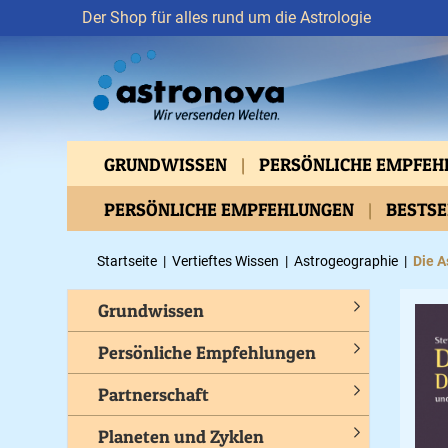
Der Shop für alles rund um die Astrologie
GRUNDWISSEN
PERSÖNLICHE EMPFE
VERTIEFTES WISSEN
PERSÖNLICHE EMPFEHLUNGEN
ASTROMEDIZIN
BESTS
BEWUSSTES LEBEN
GESUNDHEIT
C
Startseite
|
Vertieftes Wissen
|
Astrogeographie
|
Die A
Grundwissen
Persönliche Empfehlungen
Partnerschaft
Planeten und Zyklen