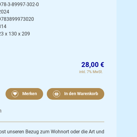
978-3-89997-302-0
2024
9783899973020
314
23 x 130 x 209
28,00 €
inkl. 7% MwSt.
Merken
In den Warenkorb
n
bst unseren Bezug zum Wohnort oder die Art und