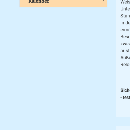
Kalender
Weis
Unte
Stan
in d
ermö
Beso
zwis
ausf
Auße
Relo
Sich
- tes