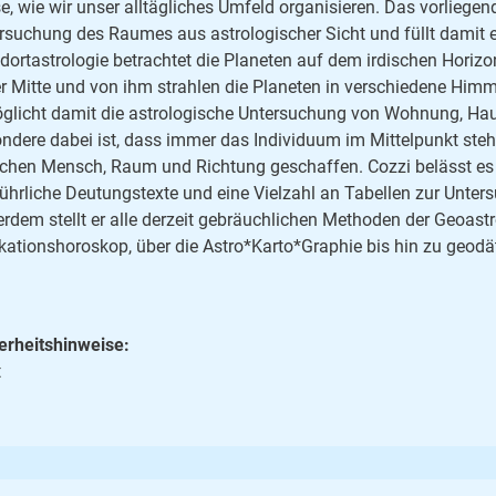
e, wie wir unser alltägliches Umfeld organisieren. Das vorliegen
rsuchung des Raumes aus astrologischer Sicht und füllt damit ein
dortastrologie betrachtet die Planeten auf dem irdischen Horizo
er Mitte und von ihm strahlen die Planeten in verschiedene Hi
glicht damit die astrologische Untersuchung von Wohnung, Ha
ndere dabei ist, dass immer das Individuum im Mittelpunkt steh
chen Mensch, Raum und Richtung geschaffen. Cozzi belässt es je
ührliche Deutungstexte und eine Vielzahl an Tabellen zur Unters
rdem stellt er alle derzeit gebräuchlichen Methoden der Geoast
kationshoroskop, über die Astro*Karto*Graphie bis hin zu geodä
erheitshinweise:
t