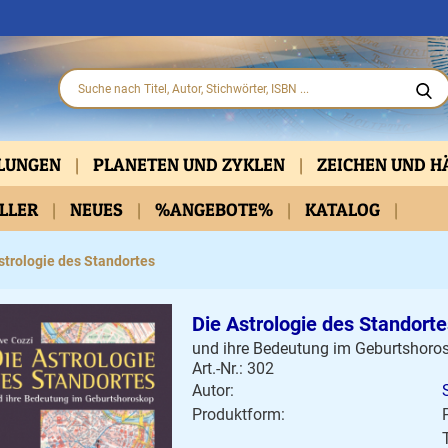
HLUNGEN
PLANETEN UND ZYKLEN
ZEICHEN UND 
ELLER
PARTNERSCHAFT
NEUES
%ANGEBOTE%
KLASSISCH
KATALOG
PRAKTISCHE HIL
D DVD
BELLETRISTIK
KALENDER
strologie des Standortes
Die Astrologie des Standort
und ihre Bedeutung im Geburtshoro
Art.-Nr.: 302
Autor:
Produktform: