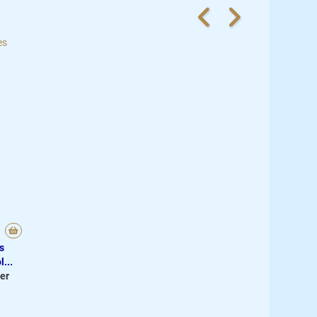
s
...
er