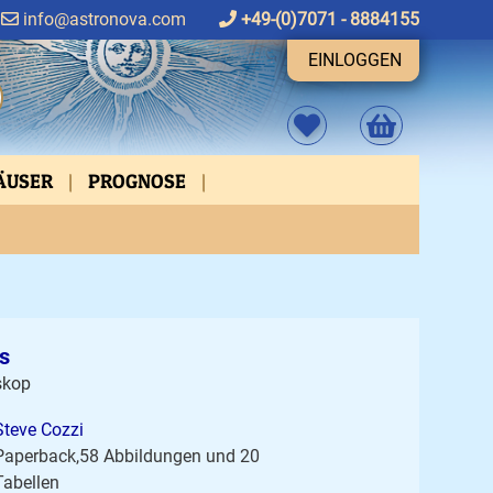
info@astronova.com
+49-(0)7071 - 8884155
EINLOGGEN
HÄUSER
PROGNOSE
FEN
ASPEKTVERBINDUNGEN
es
skop
Steve Cozzi
Paperback,58 Abbildungen und 20
Tabellen