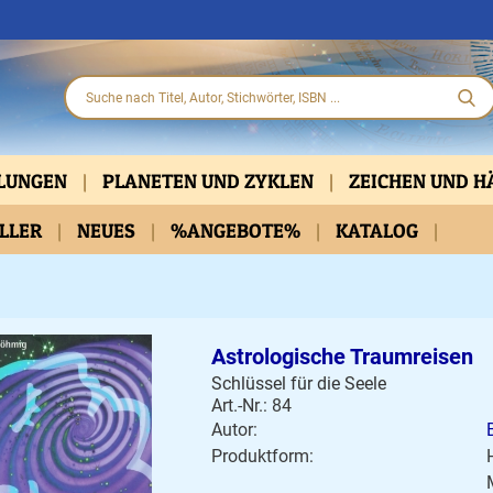
HLUNGEN
PLANETEN UND ZYKLEN
ZEICHEN UND 
ELLER
PARTNERSCHAFT
NEUES
%ANGEBOTE%
KLASSISCH
KATALOG
PRAKTISCHE HIL
D DVD
BELLETRISTIK
KALENDER
Astrologische Traumreisen
Schlüssel für die Seele
Art.-Nr.: 84
Autor:
Produktform: