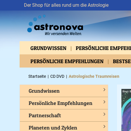
Der Shop für alles rund um die Astrologie
GRUNDWISSEN
PERSÖNLICHE EMPFE
VERTIEFTES WISSEN
PERSÖNLICHE EMPFEHLUNGEN
ASTROMEDIZIN
BESTS
BEWUSSTES LEBEN
GESUNDHEIT
C
Startseite
|
CD DVD
|
Astrologische Traumreisen
Grundwissen
Persönliche Empfehlungen
Partnerschaft
Planeten und Zyklen