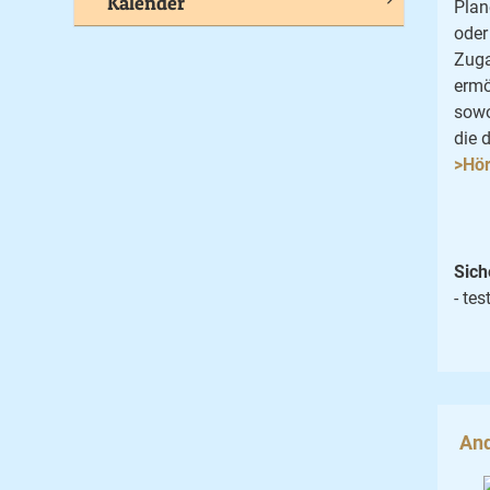
Kalender
Plan
oder
Zuga
ermö
sowo
die 
>Hö
Sich
- tes
And