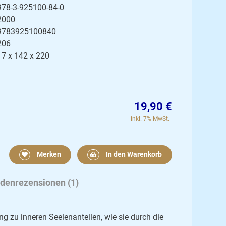
978-3-925100-84-0
2000
9783925100840
206
17 x 142 x 220
19,90 €
inkl. 7% MwSt.
Merken
In den Warenkorb
denrezensionen (1)
g zu inneren Seelenanteilen, wie sie durch die