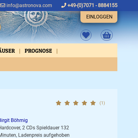
info@astronova.com
+49-(0)7071 - 8884155
EINLOGGEN
HÄUSER
PROGNOSE
FEN
ASPEKTVERBINDUNGEN
(1)
Birgit Böhmig
Hardcover, 2 CDs Spieldauer 132
Minuten, Ladenpreis aufgehoben