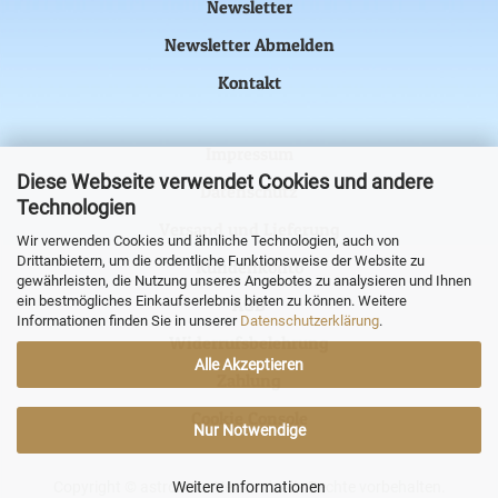
Newsletter
Newsletter Abmelden
Kontakt
Impressum
Diese Webseite verwendet Cookies und andere
Datenschutz
Technologien
Versand und Lieferung
Wir verwenden Cookies und ähnliche Technologien, auch von
Drittanbietern, um die ordentliche Funktionsweise der Website zu
Kundenkonto
gewährleisten, die Nutzung unseres Angebotes zu analysieren und Ihnen
ein bestmögliches Einkaufserlebnis bieten zu können. Weitere
AGB
Informationen finden Sie in unserer
Datenschutzerklärung
.
Widerrufsbelehrung
Alle Akzeptieren
Zahlung
Cookie Console
Nur Notwendige
Copyright © astronova Versand. Alle Rechte vorbehalten.
Weitere Informationen