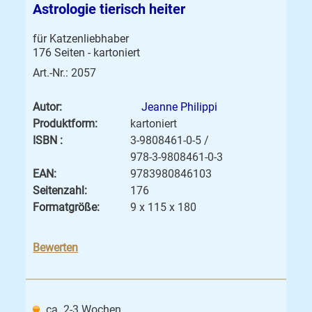
Astrologie tierisch heiter
für Katzenliebhaber
176 Seiten - kartoniert
Art.-Nr.: 2057
Autor:
Jeanne Philippi
Produktform:
kartoniert
ISBN :
3-9808461-0-5 /
978-3-9808461-0-3
EAN:
9783980846103
Seitenzahl:
176
Formatgröße:
9 x 115 x 180
Bewerten
ca. 2-3 Wochen