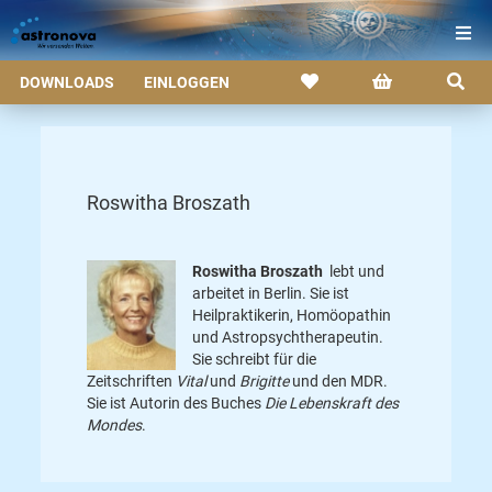
DOWNLOADS
EINLOGGEN
Roswitha Broszath
Roswitha Broszath
lebt und
arbeitet in Berlin. Sie ist
Heilpraktikerin, Homöopathin
und Astropsychtherapeutin.
Sie schreibt für die
Zeitschriften
Vital
und
Brigitte
und den MDR.
Sie ist Autorin des Buches
Die Lebenskraft des
Mondes
.