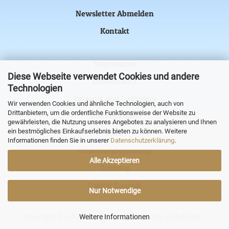
Newsletter Abmelden
Kontakt
Impressum
Diese Webseite verwendet Cookies und andere
Datenschutz
Technologien
Versand und Lieferung
Wir verwenden Cookies und ähnliche Technologien, auch von
Drittanbietern, um die ordentliche Funktionsweise der Website zu
Kundenkonto
gewährleisten, die Nutzung unseres Angebotes zu analysieren und Ihnen
ein bestmögliches Einkaufserlebnis bieten zu können. Weitere
AGB
Informationen finden Sie in unserer
Datenschutzerklärung
.
Widerrufsbelehrung
Alle Akzeptieren
Zahlung
Cookie Console
Nur Notwendige
Weitere Informationen
Copyright © astronova Versand. Alle Rechte vorbehalten.