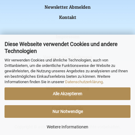
Newsletter Abmelden
Kontakt
Impressum
Diese Webseite verwendet Cookies und andere
Datenschutz
Technologien
Versand und Lieferung
Wir verwenden Cookies und ähnliche Technologien, auch von
Drittanbietern, um die ordentliche Funktionsweise der Website zu
Kundenkonto
gewährleisten, die Nutzung unseres Angebotes zu analysieren und Ihnen
ein bestmögliches Einkaufserlebnis bieten zu können. Weitere
AGB
Informationen finden Sie in unserer
Datenschutzerklärung
.
Widerrufsbelehrung
Alle Akzeptieren
Zahlung
Cookie Console
Nur Notwendige
Copyright © astronova Versand. Alle Rechte vorbehalten.
Weitere Informationen