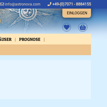
info@astronova.com
+49-(0)7071 - 8884155
EINLOGGEN
HÄUSER
PROGNOSE
FEN
ASPEKTVERBINDUNGEN