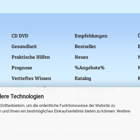
CD DVD
Empfehlungen
Gesundheit
Bestseller
Praktische Hilfen
Neues
Prognose
%Angebote%
Vertieftes Wissen
Katalog
Zeichen und Häuser
Partnerprogramm
dere Technologien
Partnerlogin
rittanbietern, um die ordentliche Funktionsweise der Website zu
Partnerregistrierung
n und Ihnen ein bestmögliches Einkaufserlebnis bieten zu können. Weitere
Copyright © astronova Versand. Alle Rechte vorbehalten.